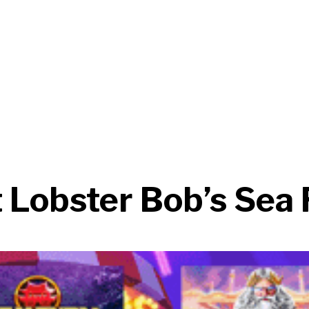
Lobster Bob’s Sea 