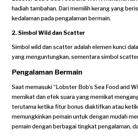
hadiah tambahan. Dari memilih kerang yang beri
kedalaman pada pengalaman bermain.
2. Simbol Wild dan Scatter
Simbol wild dan scatter adalah elemen kunci da
yang menguntungkan, sementara simbol scatter 
Pengalaman Bermain
Saat memasuki “Lobster Bob’s Sea Food and Win
memikat dan efek suara yang memikat mengangka
terutama ketika fitur bonus diaktifkan atau ket
memungkinkan pemain untuk dengan mudah menye
pemain dengan berbagai tingkat pengalaman, da