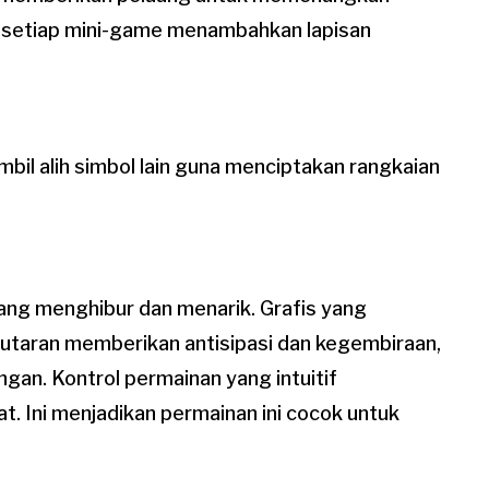
r, setiap mini-game menambahkan lapisan
bil alih simbol lain guna menciptakan rangkaian
ang menghibur dan menarik. Grafis yang
utaran memberikan antisipasi dan kegembiraan,
gan. Kontrol permainan yang intuitif
 Ini menjadikan permainan ini cocok untuk