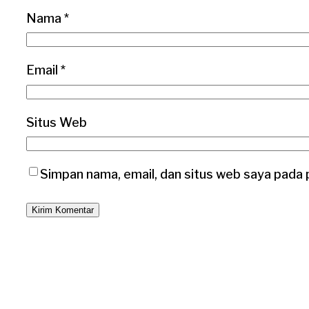
Nama
*
Email
*
Situs Web
Simpan nama, email, dan situs web saya pada 