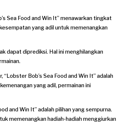
b’s Sea Food and Win It” menawarkan tingkat
i kesempatan yang adil untuk memenangkan
 dapat diprediksi. Hal ini menghilangkan
rmainan.
 “Lobster Bob’s Sea Food and Win It” adalah
 kemenangan yang adil, permainan ini
od and Win It” adalah pilihan yang sempurna.
 untuk memenangkan hadiah-hadiah menggiurkan