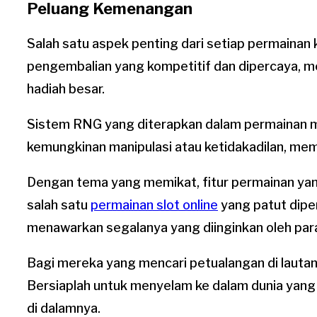
Peluang Kemenangan
Salah satu aspek penting dari setiap permainan
pengembalian yang kompetitif dan dipercaya, 
hadiah besar.
Sistem RNG yang diterapkan dalam permainan mem
kemungkinan manipulasi atau ketidakadilan, mem
Dengan tema yang memikat, fitur permainan yan
salah satu
permainan slot online
yang patut dipe
menawarkan segalanya yang diinginkan oleh par
Bagi mereka yang mencari petualangan di lautan
Bersiaplah untuk menyelam ke dalam dunia yan
di dalamnya.