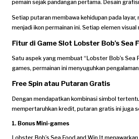
pemain sejak pandangan pertama. Desain grafis
Setiap putaran membawa kehidupan pada layar, m
menjadi ikon permainan ini. Setiap elemen visu
Fitur di Game Slot Lobster Bob’s Sea 
Satu aspek yang membuat “Lobster Bob’s Sea Foo
games, permainan ini menyuguhkan pengalaman 
Free Spin atau Putaran Gratis
Dengan mendapatkan kombinasi simbol tertentu
mempertaruhkan kredit, putaran gratis ini juga
1. Bonus Mini-games
Lobster Bob’s Sea Food and Win It menawarka