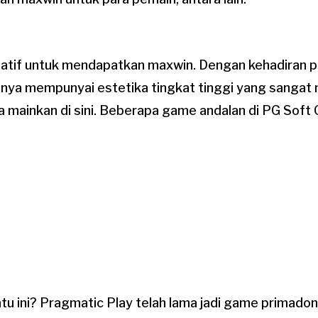
natif untuk mendapatkan maxwin. Dengan kehadiran p
ya mempunyai estetika tingkat tinggi yang sangat 
 mainkan di sini. Beberapa game andalan di PG Soft 
tu ini? Pragmatic Play telah lama jadi game primadon