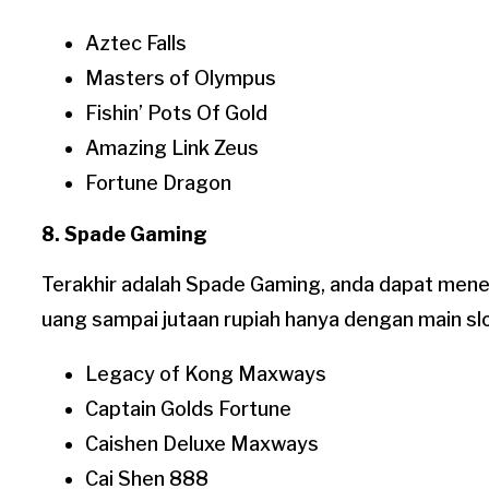
Aztec Falls
Masters of Olympus
Fishin’ Pots Of Gold
Amazing Link Zeus
Fortune Dragon
8. Spade Gaming
Terakhir adalah Spade Gaming, anda dapat menem
uang sampai jutaan rupiah hanya dengan main slot
Legacy of Kong Maxways
Captain Golds Fortune
Caishen Deluxe Maxways
Cai Shen 888