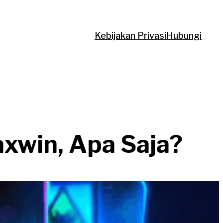
Kebijakan Privasi
Hubungi
xwin, Apa Saja?