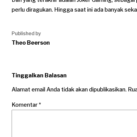
perlu diragukan. Hingga saat ini ada banyak seka
Published by
Theo Beerson
Tinggalkan Balasan
Alamat email Anda tidak akan dipublikasikan.
Rua
Komentar
*