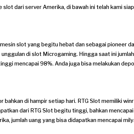
ot dari server Amerika, di bawah ini telah kami siap
mesin slot yang begitu hebat dan sebagai pioneer da
nggulan di slot Microgaming. Hingga saat ini jumlah
inggi mencapai 98%. Anda juga bisa melakukan deposi
r bahkan di hampir setiap hari. RTG Slot memiliki w
patkan dari RTG Slot begitu tinggi, bahkan mencapai 
ka, jumlah uang yang bisa didapatkan mencapai milyar