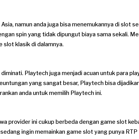
 Asia, namun anda juga bisa menemukannya di slot se
gan spin yang tidak dipungut biaya sama sekali. Mes
slot klasik di dalamnya.
 diminati. Playtech juga menjadi acuan untuk para pl
euntungan yang sangat besar, Playtech bisa dijadika
nkan anda untuk memilih Playtech ini.
ahwa provider ini cukup berbeda dengan game slot ke
nda sedang ingin memainkan game slot yang punya RTP