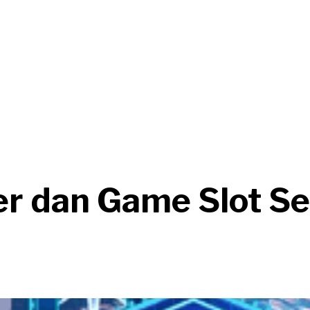
r dan Game Slot S