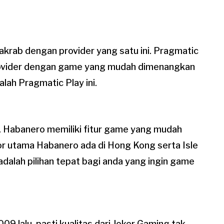
akrab dengan provider yang satu ini. Pragmatic
provider dengan game yang mudah dimenangkan
lah Pragmatic Play ini.
k. Habanero memiliki fitur game yang mudah
or utama Habanero ada di Hong Kong serta Isle
alah pilihan tepat bagi anda yang ingin game
 lalu, pasti kualitas dari Joker Gaming tak