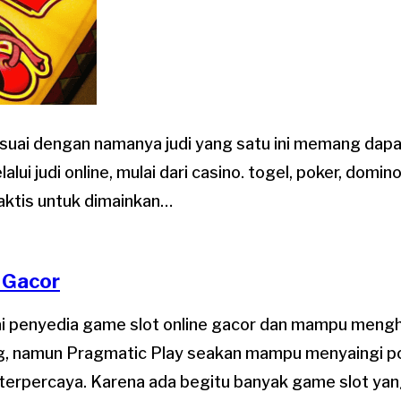
 sesuai dengan namanya judi yang satu ini memang dap
ui judi online, mulai dari casino. togel, poker, domino,
raktis untuk dimainkan…
 Gacor
ai penyedia game slot online gacor dan mampu mengha
g, namun Pragmatic Play seakan mampu menyaingi popu
 terpercaya. Karena ada begitu banyak game slot yan