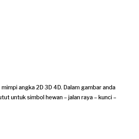
u mimpi angka 2D 3D 4D. Dalam gambar anda
ut untuk simbol hewan – jalan raya – kunci –