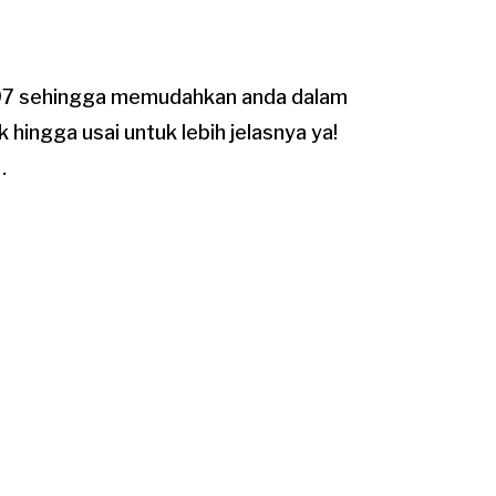
 97 sehingga memudahkan anda dalam
hingga usai untuk lebih jelasnya ya!
…