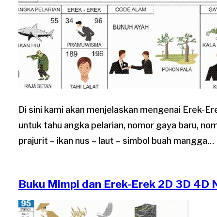
Di sini kami akan menjelaskan mengenai Erek-E
untuk tahu angka pelarian, nomor gaya baru, nom
prajurit – ikan nus – laut – simbol buah mangga…
Buku Mimpi dan Erek-Erek 2D 3D 4D 