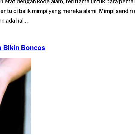
n erat dengan kode alam, terutama untuk para pemai
tu di balik mimpi yang mereka alami. Mimpi sendiri me
an ada hal…
a Bikin Boncos