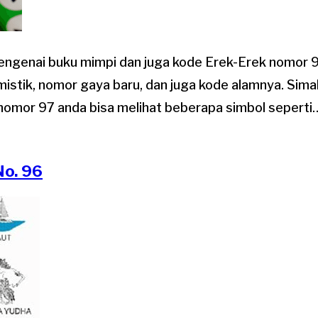
engenai buku mimpi dan juga kode Erek-Erek nomor
tik, nomor gaya baru, dan juga kode alamnya. Simak 
nomor 97 anda bisa melihat beberapa simbol seperti
No. 96