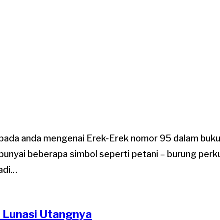
epada anda mengenai Erek-Erek nomor 95 dalam buk
nyai beberapa simbol seperti petani – burung perkut
padi…
 Lunasi Utangnya